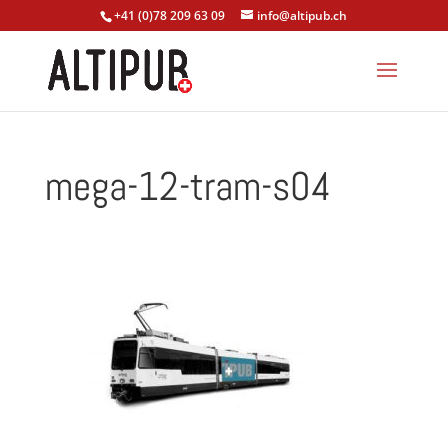
+41 (0)78 209 63 09
info@altipub.ch
mega-12-tram-s04