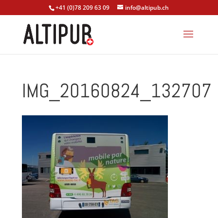
+41 (0)78 209 63 09
info@altipub.ch
IMG_20160824_132707