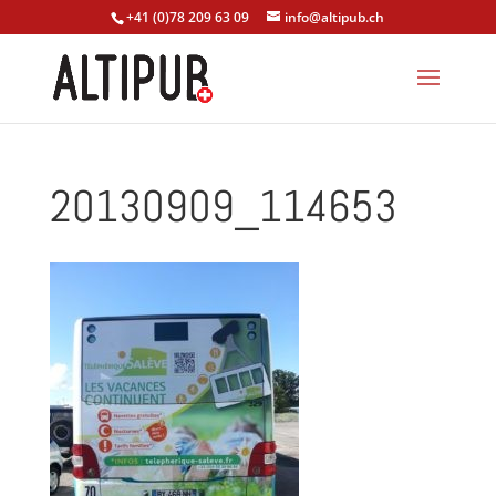
+41 (0)78 209 63 09
info@altipub.ch
20130909_114653